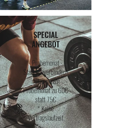
SPECIAL
ANGEBOT
- Probemonat -
Starte unverbindlich
mit unserem
Probemonat zu 60€
statt 75€
* Keine
Vertragslaufzeit