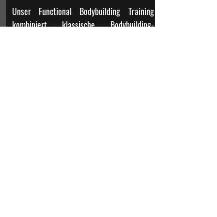
Unser Functional Bodybuilding Training
kombiniert klassische Bodybuilding-
Übungen mit funktionellen Bewegungen, um
sowohl deine Muskelmasse als auch deine
Körperkraft zu steigern. Im Fokus steht
gezieltes "Pump"-Training, das deinen
Muskeln intensiv fordert und gleichzeitig
deine funktionelle Beweglichkeit und
Stabilität fördert. Du wirst mit
kontrollierten, effektiven Übungen arbeiten,
die deinen Körper sowohl ästhetisch formen
als auch deine Leistung im Alltag
verbessern. Ein intensives Training, das
nicht nur auf Masse, sondern auch auf
funktionale Fitness setzt!